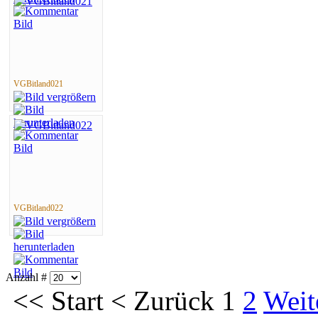
VGBitland021
VGBitland022
Anzahl #
<<
Start
<
Zurück
1
2
Weit