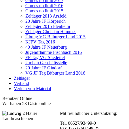
Games no limit 2017
Games no limit 2016
Games no limit 2015
Zeltlager 2013 Arzfeld
20 Jahre JF Körperich
Zeltlager 2015 Idenheim
Zeltlager Christian Hammes
Übung VG Bitburger Land 2015
KJFV Tag 2016
40 Jahre JF Neuerburg
Jugendflamme Fischbach 2016
FF Tag VG Süedeifel
Umbau Geschäftsstelle
20 Jahre JF Gindorf
VG JF Tag Bitburger Land 2016
Zeltlager
Verband
Verleih von Material
Benutzer Online
Wir haben 53 Gäste online
Mit freundlicher Unterst
ützung:
Tel. 06527/93499-0
Fax. 06527/93499-25